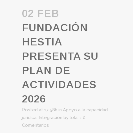
02 FEB
FUNDACIÓN
HESTIA
PRESENTA SU
PLAN DE
ACTIVIDADES
2026
Posted at 17:58h
in
Apoyo a la capacidad
jurídica
,
Integración
by
lola
0
Comentarios