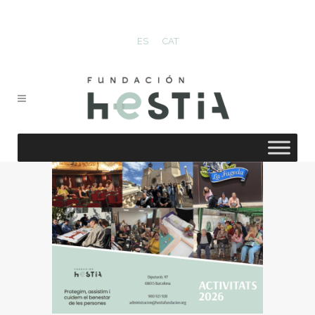
ES
CAT