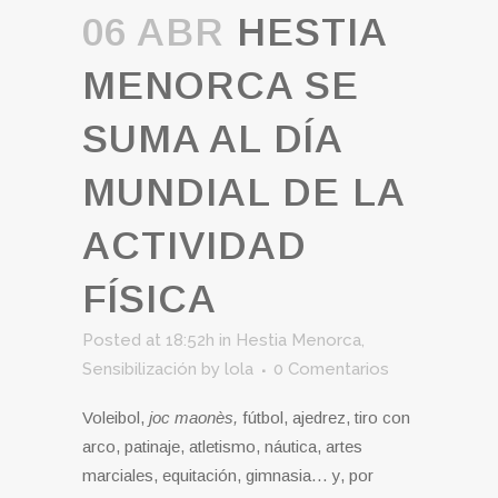
06 ABR
HESTIA
MENORCA SE
SUMA AL DÍA
MUNDIAL DE LA
ACTIVIDAD
FÍSICA
Posted at 18:52h
in
Hestia Menorca
,
Sensibilización
by
lola
0 Comentarios
Voleibol,
joc maonès,
fútbol, ajedrez, tiro con
arco, patinaje, atletismo, náutica, artes
marciales, equitación, gimnasia… y, por