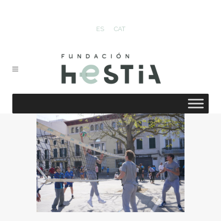
ES
CAT