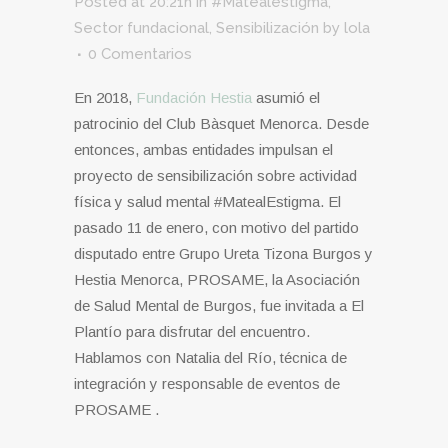
Posted at 20:21h
in
#Matealestigma
,
Sector fundacional
,
Sensibilización
by
lola
0 Comentarios
En 2018,
Fundación Hestia
asumió el
patrocinio del Club Bàsquet Menorca. Desde
entonces, ambas entidades impulsan el
proyecto de sensibilización sobre actividad
física y salud mental #MatealEstigma. El
pasado 11 de enero, con motivo del partido
disputado entre Grupo Ureta Tizona Burgos y
Hestia Menorca, PROSAME, la Asociación
de Salud Mental de Burgos, fue invitada a El
Plantío para disfrutar del encuentro.
Hablamos con Natalia del Río, técnica de
integración y responsable de eventos de
PROSAME .