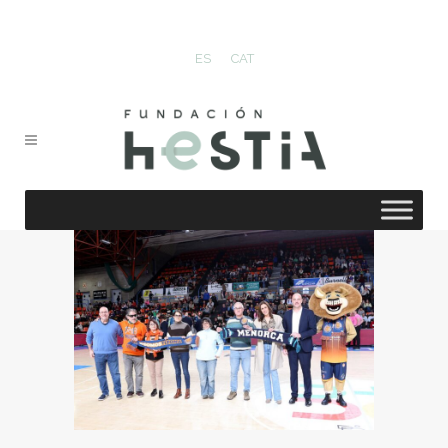
ES
CAT