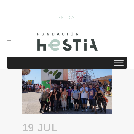
ES
CAT
19 JUL